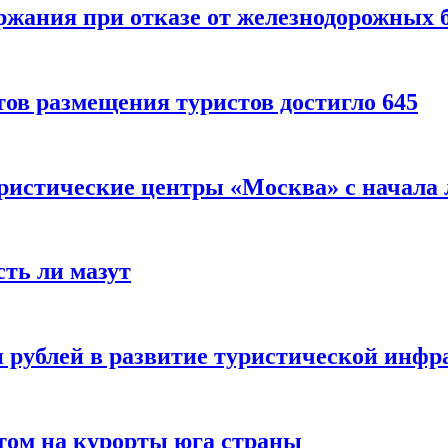
ержания при отказе от железнодорожных 
ов размещения туристов достигло 645
уристические центры «Москва» с начала 
сть ли мазут
 рублей в развитие туристической инфра
етом на курорты юга страны