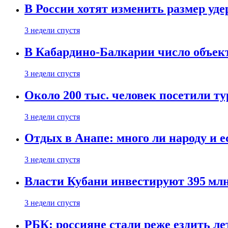
В России хотят изменить размер уд
3 недели спустя
В Кабардино-Балкарии число объект
3 недели спустя
Около 200 тыс. человек посетили т
3 недели спустя
Отдых в Анапе: много ли народу и е
3 недели спустя
Власти Кубани инвестируют 395 млн
3 недели спустя
РБК: россияне стали реже ездить л