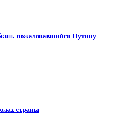
абкин, пожаловавшийся Путину
колах страны