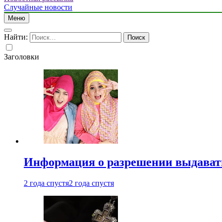
Случайные новости
Меню
Найти:
Заголовки
Информация о разрешении выдавать 
2 года спустя
2 года спустя