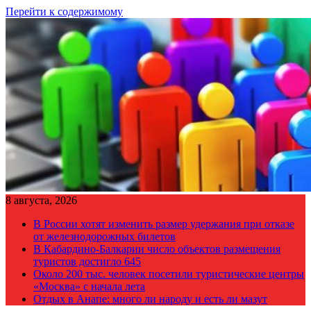
Перейти к содержимому
8 августа, 2026
В России хотят изменить размер удержания при отказе
от железнодорожных билетов
В Кабардино-Балкарии число объектов размещения
туристов достигло 645
Около 200 тыс. человек посетили туристические центры
«Москва» с начала лета
Отдых в Анапе: много ли народу и есть ли мазут