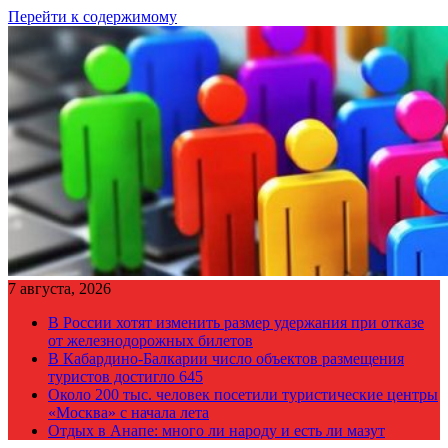
Перейти к содержимому
7 августа, 2026
В России хотят изменить размер удержания при отказе
от железнодорожных билетов
В Кабардино-Балкарии число объектов размещения
туристов достигло 645
Около 200 тыс. человек посетили туристические центры
«Москва» с начала лета
Отдых в Анапе: много ли народу и есть ли мазут