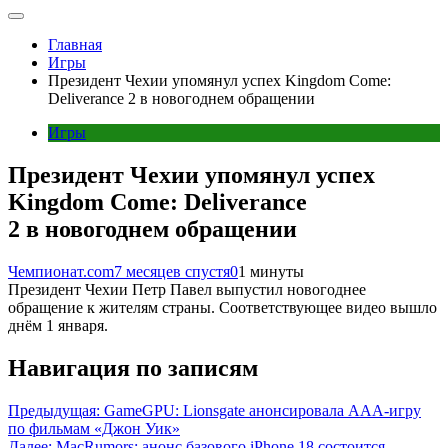
Главная
Игры
Президент Чехии упомянул успех Kingdom Come:
Deliverance 2 в новогоднем обращении
Игры
Президент Чехии упомянул успех
Kingdom Come: Deliverance
2 в новогоднем обращении
Чемпионат.com
7 месяцев спустя
0
1 минуты
Президент Чехии Петр Павел выпустил новогоднее
обращение к жителям страны. Соответствующее видео вышло
днём 1 января.
Навигация по записям
Предыдущая:
GameGPU: Lionsgate анонсировала ААА-игру
по фильмам «Джон Уик»
Далее:
MacRumors: анонс базового iPhone 18 состоится