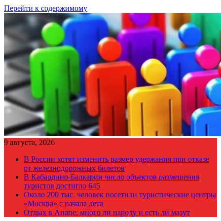
Перейти к содержимому
9 августа, 2026
В России хотят изменить размер удержания при отказе
от железнодорожных билетов
В Кабардино-Балкарии число объектов размещения
туристов достигло 645
Около 200 тыс. человек посетили туристические центры
«Москва» с начала лета
Отдых в Анапе: много ли народу и есть ли мазут