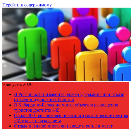
Перейти к содержимому
9 августа, 2026
В России хотят изменить размер удержания при отказе
от железнодорожных билетов
В Кабардино-Балкарии число объектов размещения
туристов достигло 645
Около 200 тыс. человек посетили туристические центры
«Москва» с начала лета
Отдых в Анапе: много ли народу и есть ли мазут