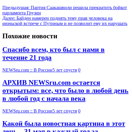
Предыдущая:
Партия Саакашвили решила прекратить бойкот
парламента Грузии
Далее:
Байден намерен поднять тему прав человека на
июньской встрече с Путиным и не позволит ему их нарушать
Похожие новости
Спасибо всем, кто был с нами в
течение 21 года
NEWSru.com :: В России
5 лет спустя
0
АРХИВ NEWSru.com остается
открытым: все, что было в любой день
в любой год с начала века
NEWSru.com :: В России
5 лет спустя
0
Какой была новостная картина в этот
день – 31 мая в каждый год за