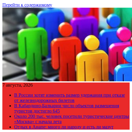
Перейти к содержимому
7 августа, 2026
В России хотят изменить размер удержания при отказе
от железнодорожных билетов
В Кабардино-Балкарии число объектов размещения
туристов достигло 645
Около 200 тыс. человек посетили туристические центры
«Москва» с начала лета
Отдых в Анапе: много ли народу и есть ли мазут