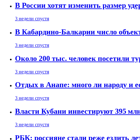
В России хотят изменить размер уд
3 недели спустя
В Кабардино-Балкарии число объект
3 недели спустя
Около 200 тыс. человек посетили т
3 недели спустя
Отдых в Анапе: много ли народу и е
3 недели спустя
Власти Кубани инвестируют 395 млн
3 недели спустя
РБК: россияне стали реже ездить л