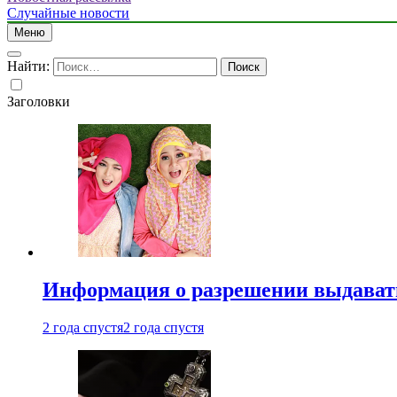
Случайные новости
Меню
Найти:
Заголовки
Информация о разрешении выдавать 
2 года спустя
2 года спустя