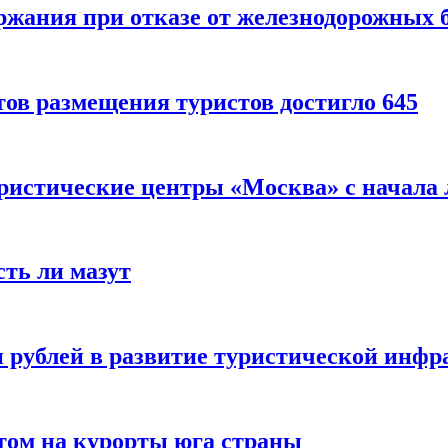
ержания при отказе от железнодорожных 
ов размещения туристов достигло 645
уристические центры «Москва» с начала 
сть ли мазут
 рублей в развитие туристической инфра
етом на курорты юга страны