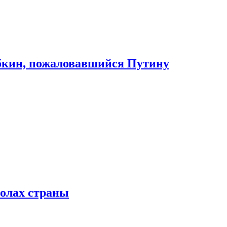
абкин, пожаловавшийся Путину
колах страны