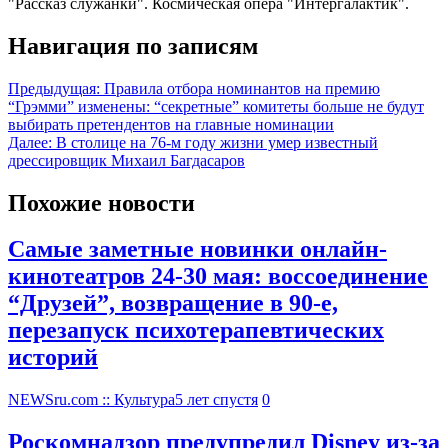
"Рассказ служанки". Космическая опера "Интергалактик".
Навигация по записям
Предыдущая:
Правила отбора номинантов на премию
“Грэмми” изменены: “секретные” комитеты больше не будут
выбирать претендентов на главные номинации
Далее:
В столице на 76-м году жизни умер известный
дрессировщик Михаил Багдасаров
Похожие новости
Самые заметные новинки онлайн-
кинотеатров 24-30 мая: воссоединение
“Друзей”, возвращение в 90-е,
перезапуск психотерапевтических
историй
NEWSru.com :: Культура
5 лет спустя
0
Роскомнадзор предупредил Disney из-за