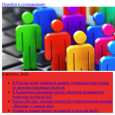
Перейти к содержимому
6 августа, 2026
В России хотят изменить размер удержания при отказе
от железнодорожных билетов
В Кабардино-Балкарии число объектов размещения
туристов достигло 645
Около 200 тыс. человек посетили туристические центры
«Москва» с начала лета
Отдых в Анапе: много ли народу и есть ли мазут