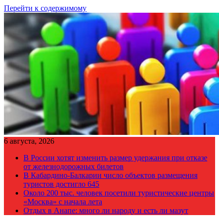
Перейти к содержимому
6 августа, 2026
В России хотят изменить размер удержания при отказе
от железнодорожных билетов
В Кабардино-Балкарии число объектов размещения
туристов достигло 645
Около 200 тыс. человек посетили туристические центры
«Москва» с начала лета
Отдых в Анапе: много ли народу и есть ли мазут