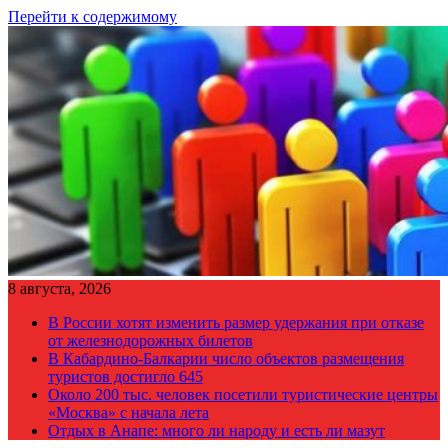
Перейти к содержимому
8 августа, 2026
В России хотят изменить размер удержания при отказе
от железнодорожных билетов
В Кабардино-Балкарии число объектов размещения
туристов достигло 645
Около 200 тыс. человек посетили туристические центры
«Москва» с начала лета
Отдых в Анапе: много ли народу и есть ли мазут