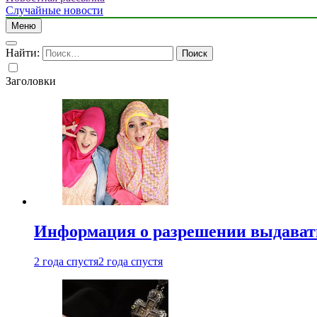
Случайные новости
Меню
Найти:
Заголовки
Информация о разрешении выдавать 
2 года спустя
2 года спустя