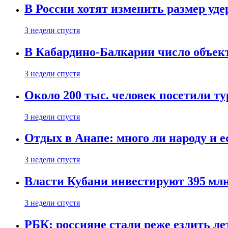
В России хотят изменить размер уд
3 недели спустя
В Кабардино-Балкарии число объект
3 недели спустя
Около 200 тыс. человек посетили т
3 недели спустя
Отдых в Анапе: много ли народу и е
3 недели спустя
Власти Кубани инвестируют 395 млн
3 недели спустя
РБК: россияне стали реже ездить л