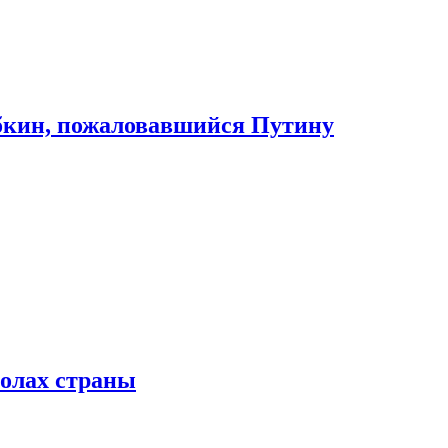
абкин, пожаловавшийся Путину
колах страны