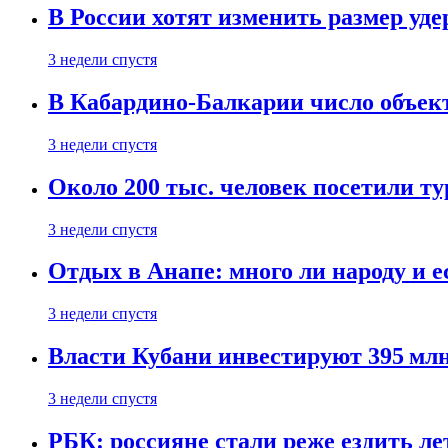
В России хотят изменить размер уд
3 недели спустя
В Кабардино-Балкарии число объект
3 недели спустя
Около 200 тыс. человек посетили т
3 недели спустя
Отдых в Анапе: много ли народу и е
3 недели спустя
Власти Кубани инвестируют 395 млн
3 недели спустя
РБК: россияне стали реже ездить л