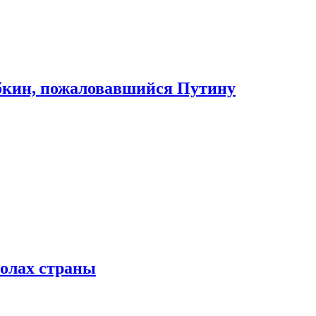
абкин, пожаловавшийся Путину
колах страны