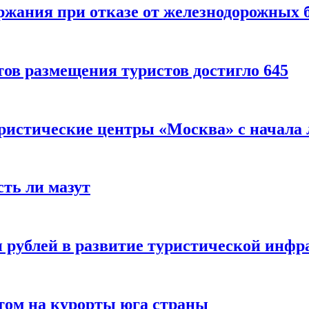
ержания при отказе от железнодорожных 
ов размещения туристов достигло 645
уристические центры «Москва» с начала 
сть ли мазут
 рублей в развитие туристической инфра
етом на курорты юга страны