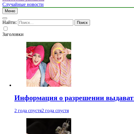
Случайные новости
Меню
Найти:
Заголовки
Информация о разрешении выдавать 
2 года спустя
2 года спустя