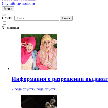
Случайные новости
Меню
Найти:
Заголовки
Информация о разрешении выдавать 
2 года спустя
2 года спустя