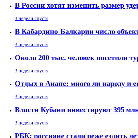
В России хотят изменить размер уд
3 недели спустя
В Кабардино-Балкарии число объект
3 недели спустя
Около 200 тыс. человек посетили т
3 недели спустя
Отдых в Анапе: много ли народу и е
3 недели спустя
Власти Кубани инвестируют 395 млн
3 недели спустя
РБК: россияне стали реже ездить л