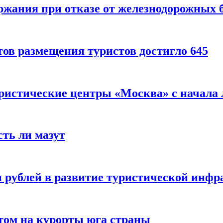
ержания при отказе от железнодорожных 
ов размещения туристов достигло 645
уристические центры «Москва» с начала 
сть ли мазут
 рублей в развитие туристической инфра
етом на курорты юга страны