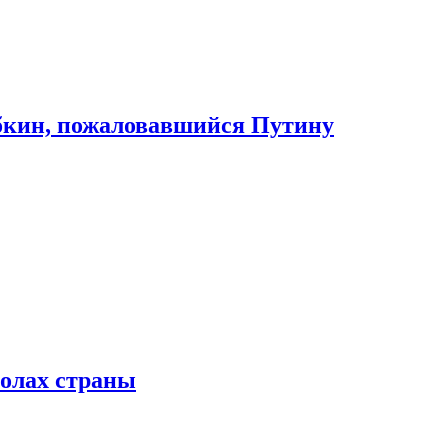
абкин, пожаловавшийся Путину
колах страны