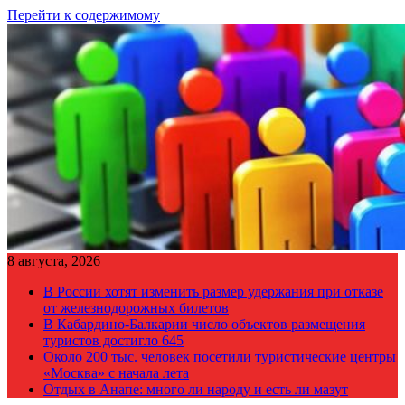
Перейти к содержимому
8 августа, 2026
В России хотят изменить размер удержания при отказе
от железнодорожных билетов
В Кабардино-Балкарии число объектов размещения
туристов достигло 645
Около 200 тыс. человек посетили туристические центры
«Москва» с начала лета
Отдых в Анапе: много ли народу и есть ли мазут