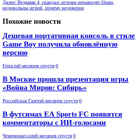
Далее:
Ведьмак 4, скандал: игроки ненавидят Цири,
недовольны игрой, почему недоверие
Похожие новости
Дешевая портативная консоль в стиле
Game Boy получила обновлённую
версию
Ferra.ru
6 месяцев спустя
0
В Москве прошла презентация игры
«Война Миров: Сибирь»
Российская Газета
6 месяцев спустя
0
В футсимах EA Sports FC появятся
комментаторы с ИИ-голосами
Чемпионат.com
6 месяцев спустя
0