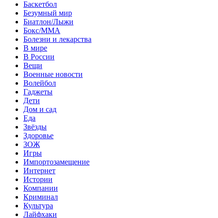
Баскетбол
Безумный мир
Биатлон/Лыжи
Бокс/MMA
Болезни и лекарства
В мире
В России
Вещи
Военные новости
Волейбол
Гаджеты
Дети
Дом и сад
Еда
Звёзды
Здоровье
ЗОЖ
Игры
Импортозамещение
Интернет
Истории
Компании
Криминал
Культура
Лайфхаки