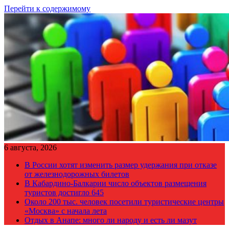
Перейти к содержимому
6 августа, 2026
В России хотят изменить размер удержания при отказе
от железнодорожных билетов
В Кабардино-Балкарии число объектов размещения
туристов достигло 645
Около 200 тыс. человек посетили туристические центры
«Москва» с начала лета
Отдых в Анапе: много ли народу и есть ли мазут