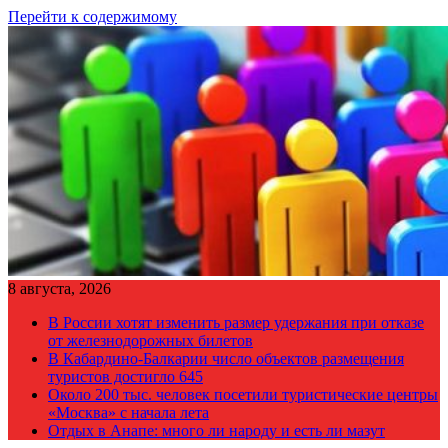
Перейти к содержимому
8 августа, 2026
В России хотят изменить размер удержания при отказе
от железнодорожных билетов
В Кабардино-Балкарии число объектов размещения
туристов достигло 645
Около 200 тыс. человек посетили туристические центры
«Москва» с начала лета
Отдых в Анапе: много ли народу и есть ли мазут