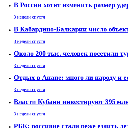
В России хотят изменить размер уд
3 недели спустя
В Кабардино-Балкарии число объект
3 недели спустя
Около 200 тыс. человек посетили т
3 недели спустя
Отдых в Анапе: много ли народу и е
3 недели спустя
Власти Кубани инвестируют 395 млн
3 недели спустя
РБК: россияне стали реже ездить л