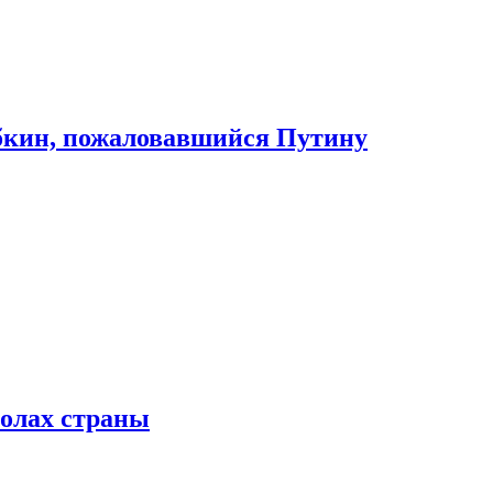
абкин, пожаловавшийся Путину
колах страны