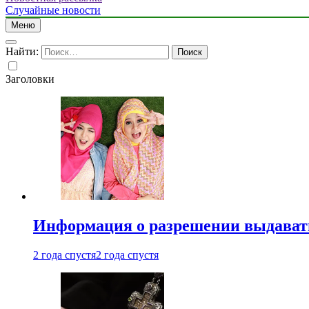
Случайные новости
Меню
Найти:
Заголовки
Информация о разрешении выдавать 
2 года спустя
2 года спустя