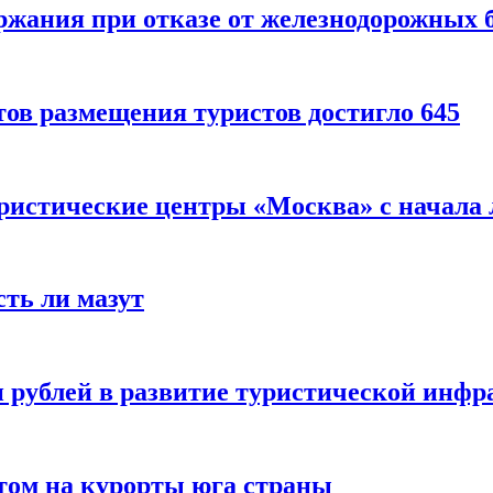
ержания при отказе от железнодорожных 
ов размещения туристов достигло 645
уристические центры «Москва» с начала 
сть ли мазут
 рублей в развитие туристической инфра
етом на курорты юга страны