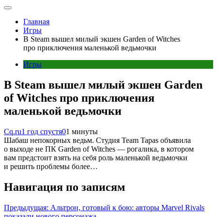
Главная
Игры
В Steam вышел милый экшен Garden of Witches
про приключения маленькой ведьмочки
Игры
В Steam вышел милый экшен Garden
of Witches про приключения
маленькой ведьмочки
Cq.ru
1 год спустя
0
1 минуты
Шабаш непокорных ведьм. Студия Team Tapas объявила
о выходе не ПК Garden of Witches — рогалика, в котором
вам предстоит взять на себя роль маленькой ведьмочки
и решить проблемы более…
Навигация по записям
Предыдущая:
Альтрон, готовый к бою: авторы Marvel Rivals
показали нового персонажа