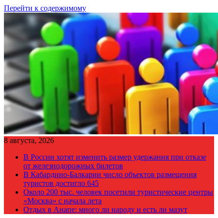
Перейти к содержимому
8 августа, 2026
В России хотят изменить размер удержания при отказе
от железнодорожных билетов
В Кабардино-Балкарии число объектов размещения
туристов достигло 645
Около 200 тыс. человек посетили туристические центры
«Москва» с начала лета
Отдых в Анапе: много ли народу и есть ли мазут