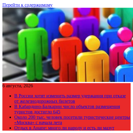
Перейти к содержимому
6 августа, 2026
В России хотят изменить размер удержания при отказе
от железнодорожных билетов
В Кабардино-Балкарии число объектов размещения
туристов достигло 645
Около 200 тыс. человек посетили туристические центры
«Москва» с начала лета
Отдых в Анапе: много ли народу и есть ли мазут