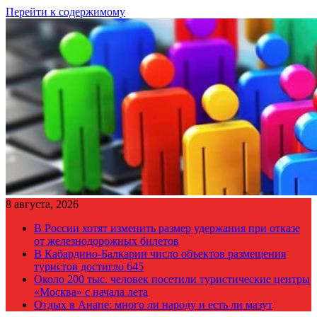
Перейти к содержимому
8 августа, 2026
В России хотят изменить размер удержания при отказе
от железнодорожных билетов
В Кабардино-Балкарии число объектов размещения
туристов достигло 645
Около 200 тыс. человек посетили туристические центры
«Москва» с начала лета
Отдых в Анапе: много ли народу и есть ли мазут