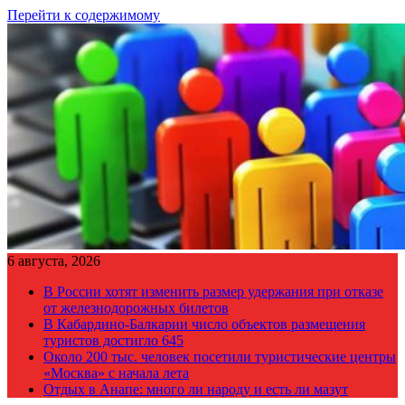
Перейти к содержимому
6 августа, 2026
В России хотят изменить размер удержания при отказе
от железнодорожных билетов
В Кабардино-Балкарии число объектов размещения
туристов достигло 645
Около 200 тыс. человек посетили туристические центры
«Москва» с начала лета
Отдых в Анапе: много ли народу и есть ли мазут