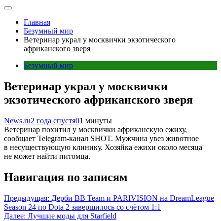
Главная
Безумный мир
Ветеринар украл у москвички экзотического
африканского зверя
Безумный мир
Ветеринар украл у москвички
экзотического африканского зверя
News.ru
2 года спустя
0
1 минуты
Ветеринар похитил у москвички африканскую ежиху,
сообщает Telegram-канал SHOT. Мужчина увез животное
в несуществующую клинику. Хозяйка ежихи около месяца
не может найти питомца.
Навигация по записям
Предыдущая:
Дерби BB Team и PARIVISION на DreamLeague
Season 24 по Dota 2 завершилось со счётом 1:1
Далее:
Лучшие моды для Starfield