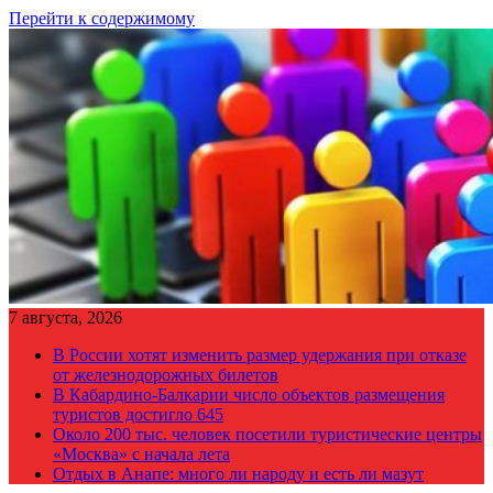
Перейти к содержимому
7 августа, 2026
В России хотят изменить размер удержания при отказе
от железнодорожных билетов
В Кабардино-Балкарии число объектов размещения
туристов достигло 645
Около 200 тыс. человек посетили туристические центры
«Москва» с начала лета
Отдых в Анапе: много ли народу и есть ли мазут