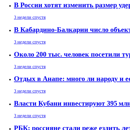
В России хотят изменить размер уд
3 недели спустя
В Кабардино-Балкарии число объект
3 недели спустя
Около 200 тыс. человек посетили т
3 недели спустя
Отдых в Анапе: много ли народу и е
3 недели спустя
Власти Кубани инвестируют 395 млн
3 недели спустя
РБК: россияне стали реже ездить л