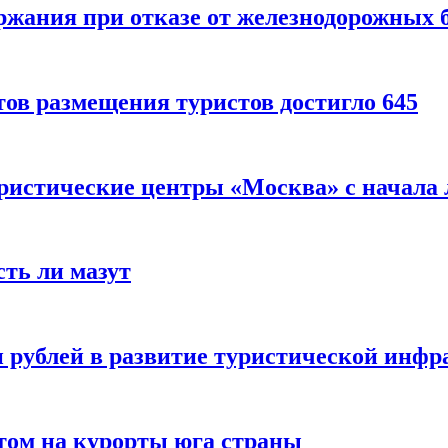
ержания при отказе от железнодорожных 
ов размещения туристов достигло 645
уристические центры «Москва» с начала 
сть ли мазут
 рублей в развитие туристической инфра
етом на курорты юга страны