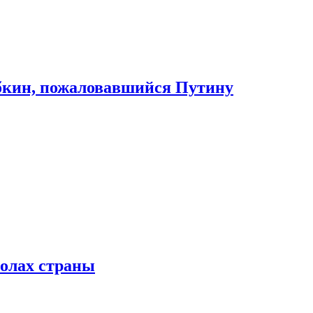
абкин, пожаловавшийся Путину
колах страны