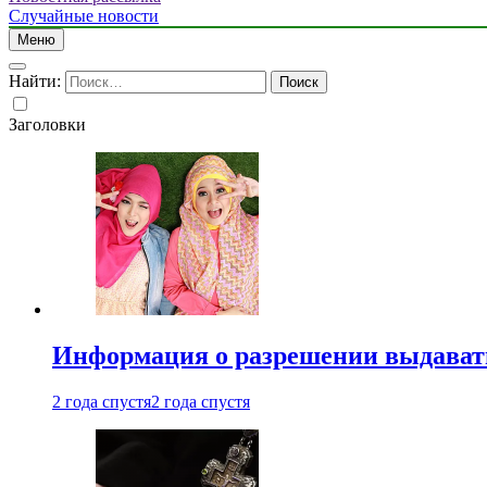
Случайные новости
Меню
Найти:
Заголовки
Информация о разрешении выдавать 
2 года спустя
2 года спустя