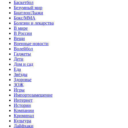
Баскетбол
Безумный мир
Биатлон/Лыжи
Бокс/MMA
Болезни и лекарства
В мире
В России
Вещи
Военные новости
Волейбол
Гаджеты
Дети
Дом и сад
Еда
Звёзды
Здоровье
ЗОЖ
Игры
Импортозамещение
Интернет
Истории
Компании
Криминал
Культура
Лайфхаки