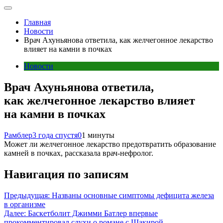
Главная
Новости
Врач Ахуньянова ответила, как желчегонное лекарство
влияет на камни в почках
Новости
Врач Ахуньянова ответила,
как желчегонное лекарство влияет
на камни в почках
Рамблер
3 года спустя
0
1 минуты
Может ли желчегонное лекарство предотвратить образование
камней в почках, рассказала врач-нефролог.
Навигация по записям
Предыдущая:
Названы основные симптомы дефицита железа
в организме
Далее:
Баскетболит Джимми Батлер впервые
прокомментировал слухи о романе с Шакирой