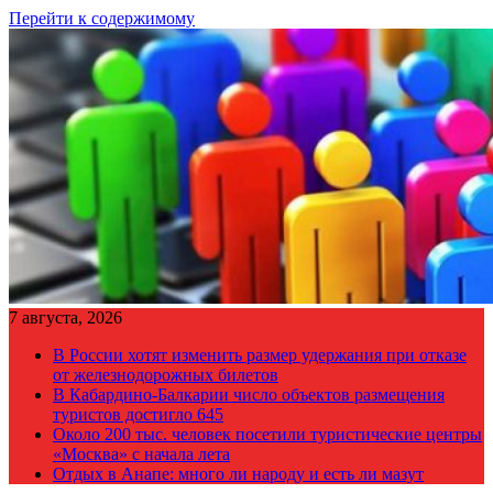
Перейти к содержимому
7 августа, 2026
В России хотят изменить размер удержания при отказе
от железнодорожных билетов
В Кабардино-Балкарии число объектов размещения
туристов достигло 645
Около 200 тыс. человек посетили туристические центры
«Москва» с начала лета
Отдых в Анапе: много ли народу и есть ли мазут