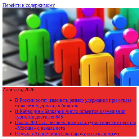
Перейти к содержимому
7 августа, 2026
В России хотят изменить размер удержания при отказе
от железнодорожных билетов
В Кабардино-Балкарии число объектов размещения
туристов достигло 645
Около 200 тыс. человек посетили туристические центры
«Москва» с начала лета
Отдых в Анапе: много ли народу и есть ли мазут