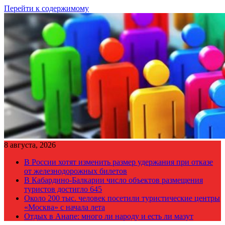
Перейти к содержимому
8 августа, 2026
В России хотят изменить размер удержания при отказе
от железнодорожных билетов
В Кабардино-Балкарии число объектов размещения
туристов достигло 645
Около 200 тыс. человек посетили туристические центры
«Москва» с начала лета
Отдых в Анапе: много ли народу и есть ли мазут