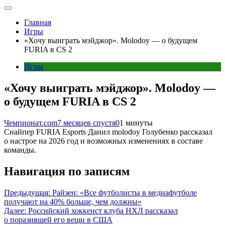
Главная
Игры
«Хочу выиграть мэйджор». Molodoy — о будущем
FURIA в CS 2
Игры
«Хочу выиграть мэйджор». Molodoy —
о будущем FURIA в CS 2
Чемпионат.com
7 месяцев спустя
0
1 минуты
Снайпер FURIA Esports Данил molodoy Голубенко рассказал
о настрое на 2026 год и возможных изменениях в составе
команды.
Навигация по записям
Предыдущая:
Райзен: «Все футболисты в медиафутболе
получают на 40% больше, чем должны»
Далее:
Российский хоккеист клуба НХЛ рассказал
о поразившей его вещи в США