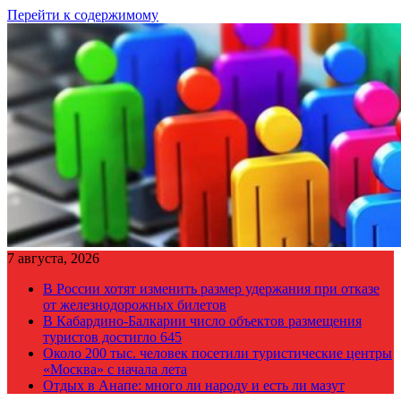
Перейти к содержимому
7 августа, 2026
В России хотят изменить размер удержания при отказе
от железнодорожных билетов
В Кабардино-Балкарии число объектов размещения
туристов достигло 645
Около 200 тыс. человек посетили туристические центры
«Москва» с начала лета
Отдых в Анапе: много ли народу и есть ли мазут