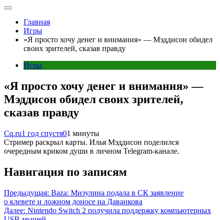
Главная
Игры
«Я просто хочу денег и внимания» — Мэддисон обидел
своих зрителей, сказав правду
Игры
«Я просто хочу денег и внимания» —
Мэддисон обидел своих зрителей,
сказав правду
Cq.ru
1 год спустя
0
1 минуты
Стример раскрыл карты. Илья Мэддисон поделился
очередным криком души в личном Telegram-канале.
Навигация по записям
Предыдущая:
Baza: Мизулина подала в СК заявление
о клевете и ложном доносе на Даванкова
Далее:
Nintendo Switch 2 получила поддержку компьютерных
USB-мышей