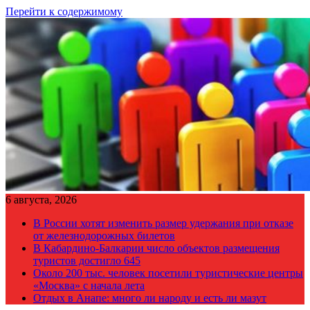
Перейти к содержимому
6 августа, 2026
В России хотят изменить размер удержания при отказе
от железнодорожных билетов
В Кабардино-Балкарии число объектов размещения
туристов достигло 645
Около 200 тыс. человек посетили туристические центры
«Москва» с начала лета
Отдых в Анапе: много ли народу и есть ли мазут