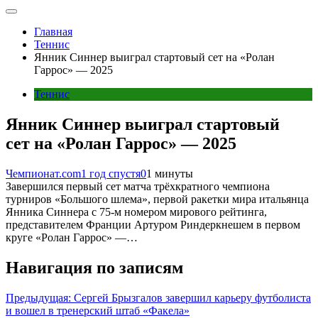
Главная
Теннис
Янник Синнер выиграл стартовый сет на «Ролан
Гаррос» — 2025
Теннис
Янник Синнер выиграл стартовый
сет на «Ролан Гаррос» — 2025
Чемпионат.com
1 год спустя
0
1 минуты
Завершился первый сет матча трёхкратного чемпиона
турниров «Большого шлема», первой ракетки мира итальянца
Янника Синнера с 75-м номером мирового рейтинга,
представителем Франции Артуром Риндеркнешем в первом
круге «Ролан Гаррос» —…
Навигация по записям
Предыдущая:
Сергей Брызгалов завершил карьеру футболиста
и вошел в тренерский штаб «Факела»