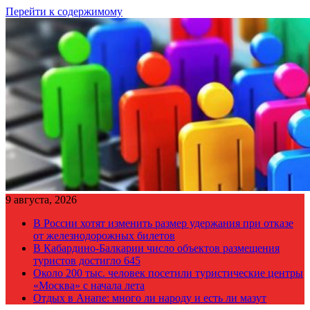
Перейти к содержимому
9 августа, 2026
В России хотят изменить размер удержания при отказе
от железнодорожных билетов
В Кабардино-Балкарии число объектов размещения
туристов достигло 645
Около 200 тыс. человек посетили туристические центры
«Москва» с начала лета
Отдых в Анапе: много ли народу и есть ли мазут