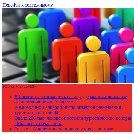
Перейти к содержимому
10 августа, 2026
В России хотят изменить размер удержания при отказе
от железнодорожных билетов
В Кабардино-Балкарии число объектов размещения
туристов достигло 645
Около 200 тыс. человек посетили туристические центры
«Москва» с начала лета
Отдых в Анапе: много ли народу и есть ли мазут