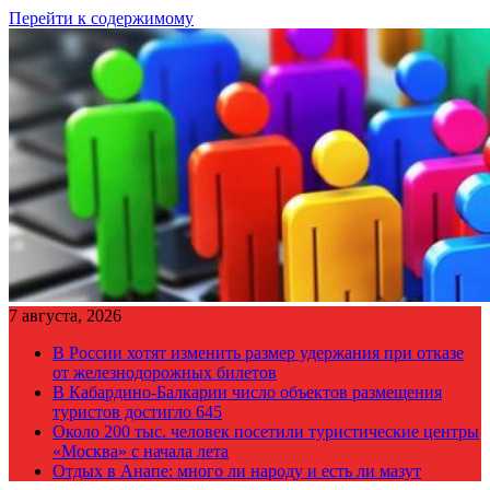
Перейти к содержимому
7 августа, 2026
В России хотят изменить размер удержания при отказе
от железнодорожных билетов
В Кабардино-Балкарии число объектов размещения
туристов достигло 645
Около 200 тыс. человек посетили туристические центры
«Москва» с начала лета
Отдых в Анапе: много ли народу и есть ли мазут