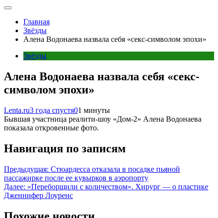
Главная
Звёзды
Алена Водонаева назвала себя «секс-символом эпохи»
Звёзды
Алена Водонаева назвала себя «секс-
символом эпохи»
Lenta.ru
3 года спустя
0
1 минуты
Бывшая участница реалити-шоу «Дом-2» Алена Водонаева
показала откровенные фото.
Навигация по записям
Предыдущая:
Стюардесса отказала в посадке пьяной
пассажирке после ее кувырков в аэропорту
Далее:
«Переборщили с количеством». Хирург — о пластике
Дженнифер Лоуренс
Похожие новости