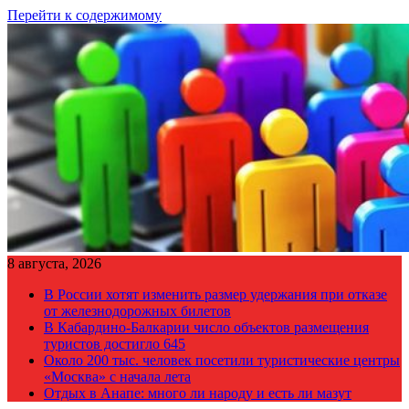
Перейти к содержимому
8 августа, 2026
В России хотят изменить размер удержания при отказе
от железнодорожных билетов
В Кабардино-Балкарии число объектов размещения
туристов достигло 645
Около 200 тыс. человек посетили туристические центры
«Москва» с начала лета
Отдых в Анапе: много ли народу и есть ли мазут