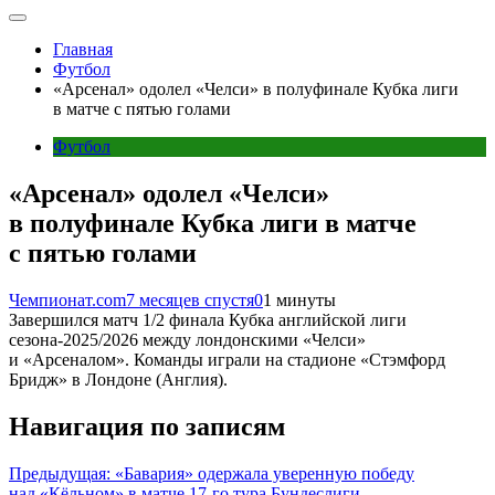
Главная
Футбол
«Арсенал» одолел «Челси» в полуфинале Кубка лиги
в матче с пятью голами
Футбол
«Арсенал» одолел «Челси»
в полуфинале Кубка лиги в матче
с пятью голами
Чемпионат.com
7 месяцев спустя
0
1 минуты
Завершился матч 1/2 финала Кубка английской лиги
сезона-2025/2026 между лондонскими «Челси»
и «Арсеналом». Команды играли на стадионе «Стэмфорд
Бридж» в Лондоне (Англия).
Навигация по записям
Предыдущая:
«Бавария» одержала уверенную победу
над «Кёльном» в матче 17-го тура Бундеслиги