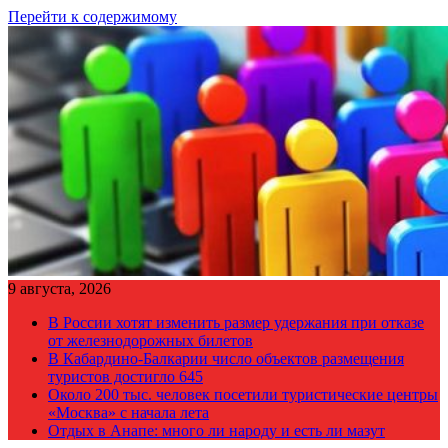
Перейти к содержимому
9 августа, 2026
В России хотят изменить размер удержания при отказе
от железнодорожных билетов
В Кабардино-Балкарии число объектов размещения
туристов достигло 645
Около 200 тыс. человек посетили туристические центры
«Москва» с начала лета
Отдых в Анапе: много ли народу и есть ли мазут