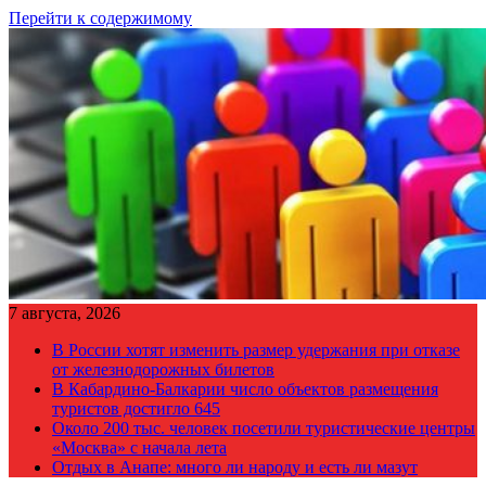
Перейти к содержимому
7 августа, 2026
В России хотят изменить размер удержания при отказе
от железнодорожных билетов
В Кабардино-Балкарии число объектов размещения
туристов достигло 645
Около 200 тыс. человек посетили туристические центры
«Москва» с начала лета
Отдых в Анапе: много ли народу и есть ли мазут