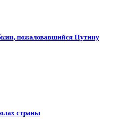
абкин, пожаловавшийся Путину
колах страны