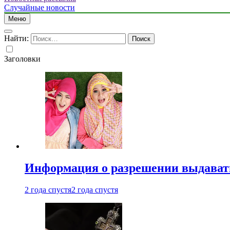
Случайные новости
Меню
Найти:
Заголовки
Информация о разрешении выдавать 
2 года спустя
2 года спустя