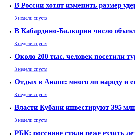
В России хотят изменить размер уд
3 недели спустя
В Кабардино-Балкарии число объект
3 недели спустя
Около 200 тыс. человек посетили т
3 недели спустя
Отдых в Анапе: много ли народу и е
3 недели спустя
Власти Кубани инвестируют 395 млн
3 недели спустя
РБК: россияне стали реже ездить л