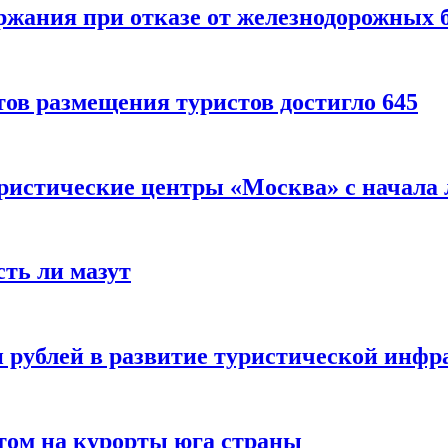
ержания при отказе от железнодорожных 
ов размещения туристов достигло 645
уристические центры «Москва» с начала 
сть ли мазут
 рублей в развитие туристической инфра
етом на курорты юга страны