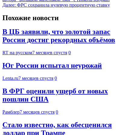
Далее:
ФРС сохранила нулевую процентную ставку
Похожие новости
В ЦБ заявили, что золотой запас
России достиг рекордных объёмов
RT на русском
7 месяцев спустя
0
Юг России испытал неурожай
Lenta.ru
7 месяцев спустя
0
В ФРГ оценили ущерб от новых
пошлин США
Рамблер
7 месяцев спустя
0
Стало известно, как обесценился
доллар при Трампе