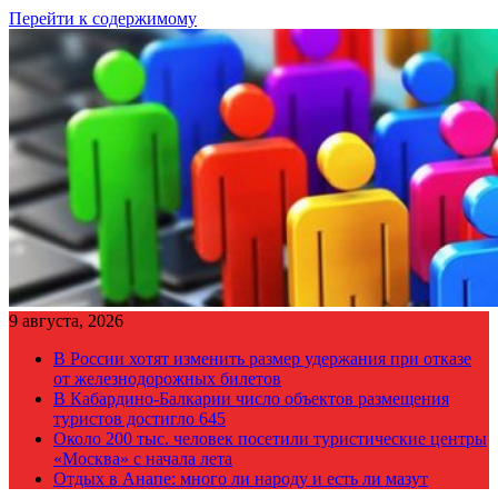
Перейти к содержимому
9 августа, 2026
В России хотят изменить размер удержания при отказе
от железнодорожных билетов
В Кабардино-Балкарии число объектов размещения
туристов достигло 645
Около 200 тыс. человек посетили туристические центры
«Москва» с начала лета
Отдых в Анапе: много ли народу и есть ли мазут