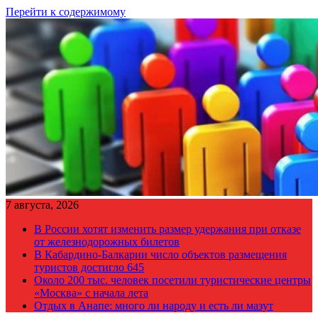
Перейти к содержимому
7 августа, 2026
В России хотят изменить размер удержания при отказе
от железнодорожных билетов
В Кабардино-Балкарии число объектов размещения
туристов достигло 645
Около 200 тыс. человек посетили туристические центры
«Москва» с начала лета
Отдых в Анапе: много ли народу и есть ли мазут