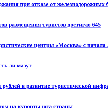
ержания при отказе от железнодорожных 
ов размещения туристов достигло 645
уристические центры «Москва» с начала 
сть ли мазут
 рублей в развитие туристической инфра
етом на курорты юга страны