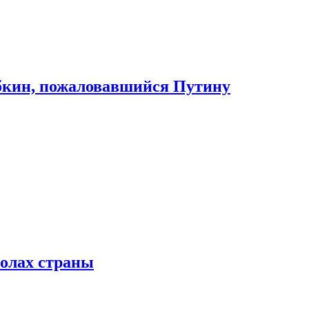
абкин, пожаловавшийся Путину
колах страны