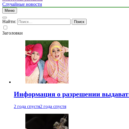
Случайные новости
Меню
Найти:
Заголовки
Информация о разрешении выдавать 
2 года спустя
2 года спустя