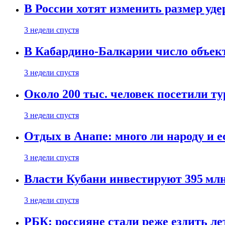
В России хотят изменить размер уд
3 недели спустя
В Кабардино-Балкарии число объект
3 недели спустя
Около 200 тыс. человек посетили т
3 недели спустя
Отдых в Анапе: много ли народу и е
3 недели спустя
Власти Кубани инвестируют 395 млн
3 недели спустя
РБК: россияне стали реже ездить л