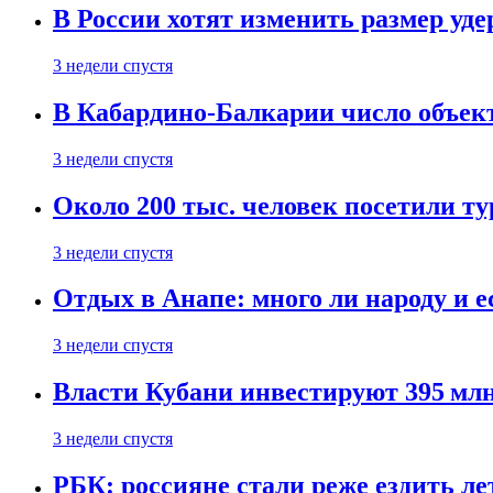
В России хотят изменить размер уд
3 недели спустя
В Кабардино-Балкарии число объект
3 недели спустя
Около 200 тыс. человек посетили т
3 недели спустя
Отдых в Анапе: много ли народу и е
3 недели спустя
Власти Кубани инвестируют 395 млн
3 недели спустя
РБК: россияне стали реже ездить л