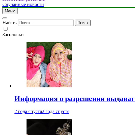
Случайные новости
Меню
Найти:
Заголовки
Информация о разрешении выдавать 
2 года спустя
2 года спустя