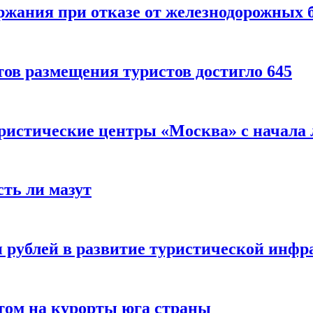
ержания при отказе от железнодорожных 
ов размещения туристов достигло 645
уристические центры «Москва» с начала 
сть ли мазут
 рублей в развитие туристической инфра
етом на курорты юга страны