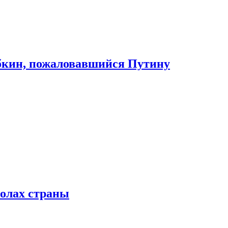
абкин, пожаловавшийся Путину
колах страны