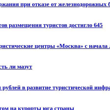
ержания при отказе от железнодорожных 
ов размещения туристов достигло 645
уристические центры «Москва» с начала 
сть ли мазут
 рублей в развитие туристической инфра
етом на курорты юга страны