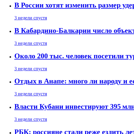
В России хотят изменить размер уд
3 недели спустя
В Кабардино-Балкарии число объект
3 недели спустя
Около 200 тыс. человек посетили т
3 недели спустя
Отдых в Анапе: много ли народу и е
3 недели спустя
Власти Кубани инвестируют 395 млн
3 недели спустя
РБК: россияне стали реже ездить л