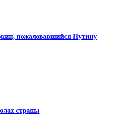
абкин, пожаловавшийся Путину
колах страны