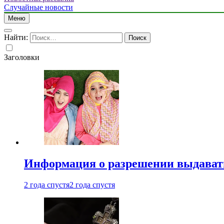
Случайные новости
Меню
Найти:
Заголовки
Информация о разрешении выдавать 
2 года спустя
2 года спустя