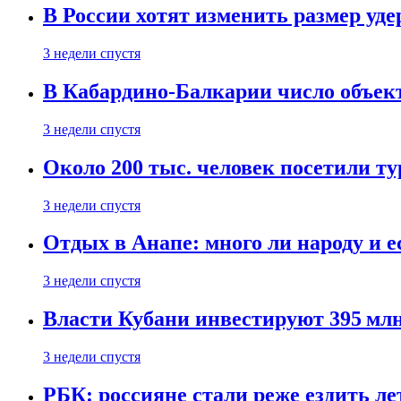
В России хотят изменить размер уд
3 недели спустя
В Кабардино-Балкарии число объект
3 недели спустя
Около 200 тыс. человек посетили т
3 недели спустя
Отдых в Анапе: много ли народу и е
3 недели спустя
Власти Кубани инвестируют 395 млн
3 недели спустя
РБК: россияне стали реже ездить л