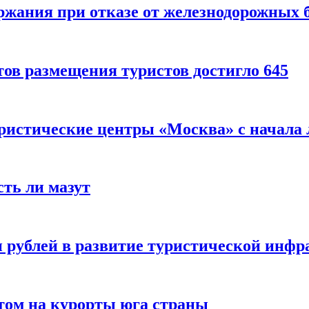
ержания при отказе от железнодорожных 
ов размещения туристов достигло 645
уристические центры «Москва» с начала 
сть ли мазут
 рублей в развитие туристической инфра
етом на курорты юга страны