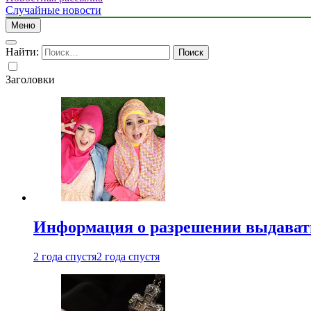
Случайные новости
Меню
Найти:
Заголовки
Информация о разрешении выдавать 
2 года спустя
2 года спустя