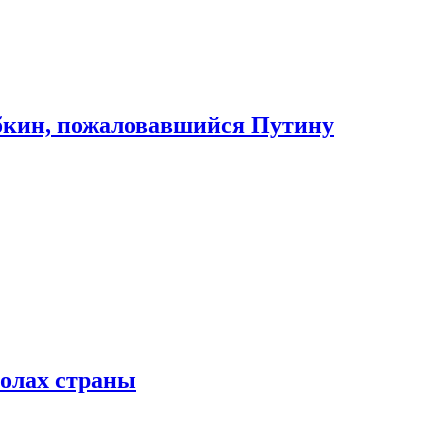
абкин, пожаловавшийся Путину
колах страны