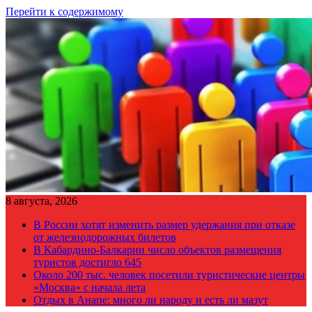
Перейти к содержимому
8 августа, 2026
В России хотят изменить размер удержания при отказе
от железнодорожных билетов
В Кабардино-Балкарии число объектов размещения
туристов достигло 645
Около 200 тыс. человек посетили туристические центры
«Москва» с начала лета
Отдых в Анапе: много ли народу и есть ли мазут