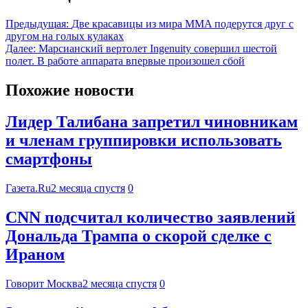
Предыдущая:
Две красавицы из мира MMA подерутся друг с
другом на голых кулаках
Далее:
Марсианский вертолет Ingenuity совершил шестой
полет. В работе аппарата впервые произошел сбой
Похожие новости
Лидер Талибана запретил чиновникам
и членам группировки использовать
смартфоны
Газета.Ru
2 месяца спустя
0
CNN подсчитал количество заявлений
Дональда Трампа о скорой сделке с
Ираном
Говорит Москва
2 месяца спустя
0