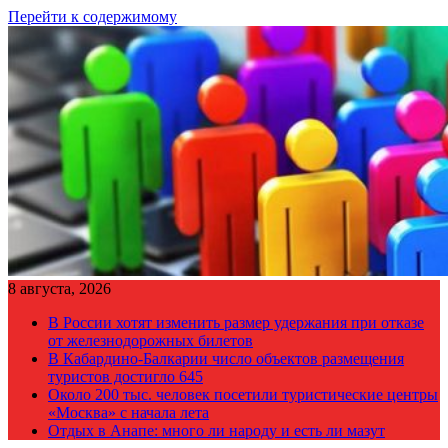
Перейти к содержимому
8 августа, 2026
В России хотят изменить размер удержания при отказе
от железнодорожных билетов
В Кабардино-Балкарии число объектов размещения
туристов достигло 645
Около 200 тыс. человек посетили туристические центры
«Москва» с начала лета
Отдых в Анапе: много ли народу и есть ли мазут