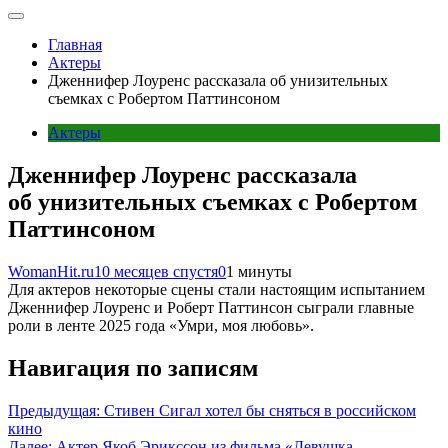
Главная
Актеры
Дженнифер Лоуренс рассказала об унизительных
съемках с Робертом Паттинсоном
Актеры
Дженнифер Лоуренс рассказала
об унизительных съемках с Робертом
Паттинсоном
WomanHit.ru
10 месяцев спустя
0
1 минуты
Для актеров некоторые сцены стали настоящим испытанием
Дженнифер Лоуренс и Роберт Паттинсон сыграли главные
роли в ленте 2025 года «Умри, моя любовь».
Навигация по записям
Предыдущая:
Стивен Сигал хотел бы сняться в российском
кино
Далее:
Актер Якоб Эрикссон из фильма «Девушка