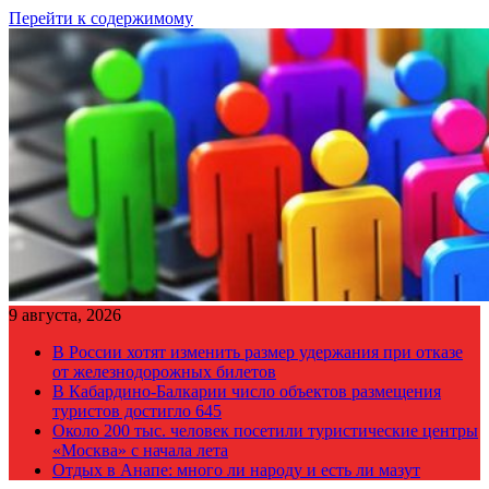
Перейти к содержимому
9 августа, 2026
В России хотят изменить размер удержания при отказе
от железнодорожных билетов
В Кабардино-Балкарии число объектов размещения
туристов достигло 645
Около 200 тыс. человек посетили туристические центры
«Москва» с начала лета
Отдых в Анапе: много ли народу и есть ли мазут