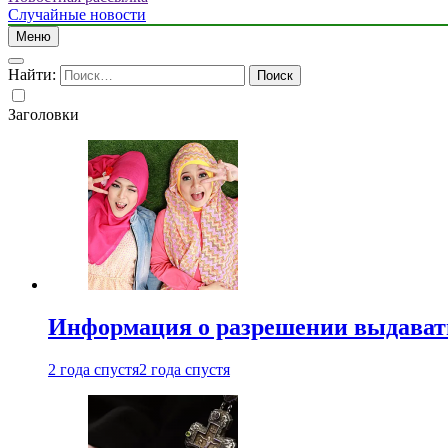
Случайные новости
Меню
Найти:
Заголовки
Информация о разрешении выдавать 
2 года спустя
2 года спустя