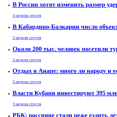
В России хотят изменить размер уд
3 недели спустя
В Кабардино-Балкарии число объект
3 недели спустя
Около 200 тыс. человек посетили т
3 недели спустя
Отдых в Анапе: много ли народу и е
3 недели спустя
Власти Кубани инвестируют 395 млн
3 недели спустя
РБК: россияне стали реже ездить л