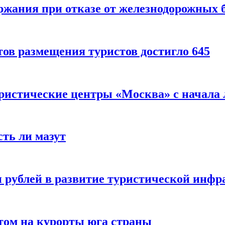
ержания при отказе от железнодорожных 
ов размещения туристов достигло 645
уристические центры «Москва» с начала 
сть ли мазут
 рублей в развитие туристической инфра
етом на курорты юга страны