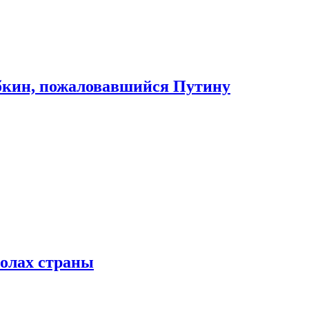
абкин, пожаловавшийся Путину
колах страны