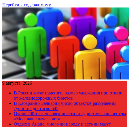
Перейти к содержимому
9 августа, 2026
В России хотят изменить размер удержания при отказе
от железнодорожных билетов
В Кабардино-Балкарии число объектов размещения
туристов достигло 645
Около 200 тыс. человек посетили туристические центры
«Москва» с начала лета
Отдых в Анапе: много ли народу и есть ли мазут