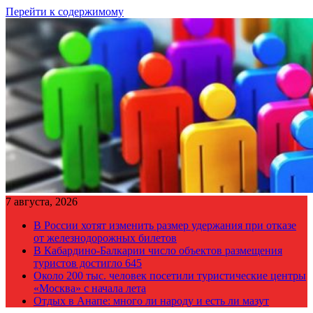
Перейти к содержимому
7 августа, 2026
В России хотят изменить размер удержания при отказе
от железнодорожных билетов
В Кабардино-Балкарии число объектов размещения
туристов достигло 645
Около 200 тыс. человек посетили туристические центры
«Москва» с начала лета
Отдых в Анапе: много ли народу и есть ли мазут