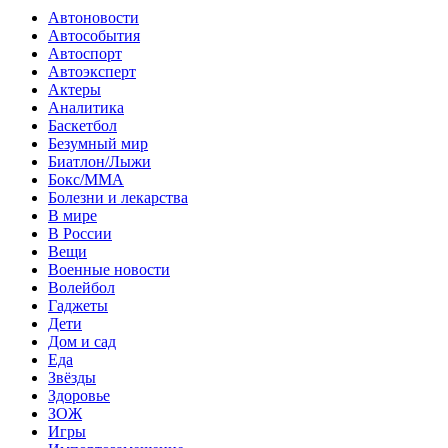
Автоновости
Автособытия
Автоспорт
Автоэксперт
Актеры
Аналитика
Баскетбол
Безумный мир
Биатлон/Лыжи
Бокс/MMA
Болезни и лекарства
В мире
В России
Вещи
Военные новости
Волейбол
Гаджеты
Дети
Дом и сад
Еда
Звёзды
Здоровье
ЗОЖ
Игры