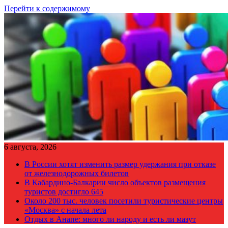
Перейти к содержимому
6 августа, 2026
В России хотят изменить размер удержания при отказе
от железнодорожных билетов
В Кабардино-Балкарии число объектов размещения
туристов достигло 645
Около 200 тыс. человек посетили туристические центры
«Москва» с начала лета
Отдых в Анапе: много ли народу и есть ли мазут