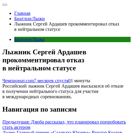
Главная
Биатлон/Лыжи
Лыжник Сергей Ардашев прокомментировал отказ
в нейтральном статусе
Биатлон/Лыжи
Лыжник Сергей Ардашев
прокомментировал отказ
в нейтральном статусе
Чемпионат.com
7 месяцев спустя
0
1 минуты
Российский лыжник Сергей Ардашев высказался об отказе
в получении нейтрального статуса для участия
в международных соревнованиях.
Навигация по записям
Предыдущая:
Дзюба рассказал, что планировал попробовать
стать актером
Далее:
Главный тренер «Салавата Юлаева» Виктор Козлов