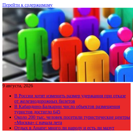
Перейти к содержимому
9 августа, 2026
В России хотят изменить размер удержания при отказе
от железнодорожных билетов
В Кабардино-Балкарии число объектов размещения
туристов достигло 645
Около 200 тыс. человек посетили туристические центры
«Москва» с начала лета
Отдых в Анапе: много ли народу и есть ли мазут