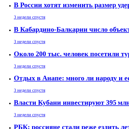
В России хотят изменить размер уд
3 недели спустя
В Кабардино-Балкарии число объект
3 недели спустя
Около 200 тыс. человек посетили т
3 недели спустя
Отдых в Анапе: много ли народу и е
3 недели спустя
Власти Кубани инвестируют 395 млн
3 недели спустя
РБК: россияне стали реже ездить л