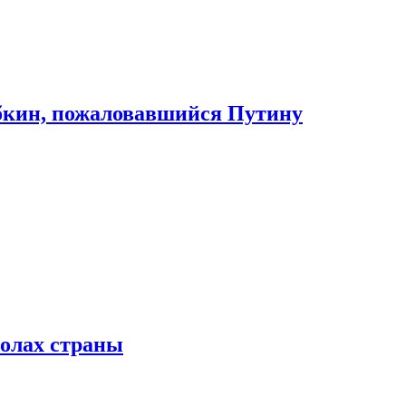
абкин, пожаловавшийся Путину
колах страны