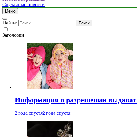
Случайные новости
Меню
Найти:
Заголовки
Информация о разрешении выдавать 
2 года спустя
2 года спустя