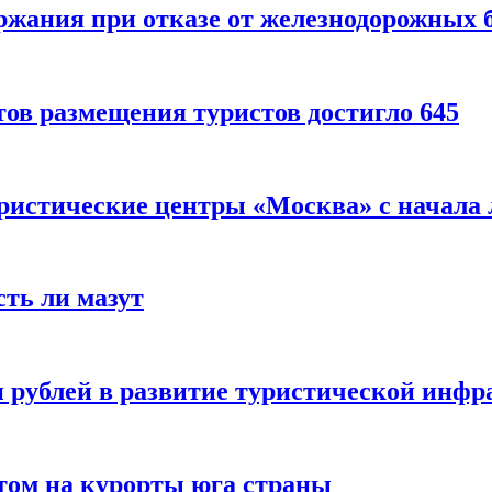
ержания при отказе от железнодорожных 
ов размещения туристов достигло 645
уристические центры «Москва» с начала 
сть ли мазут
 рублей в развитие туристической инфра
етом на курорты юга страны